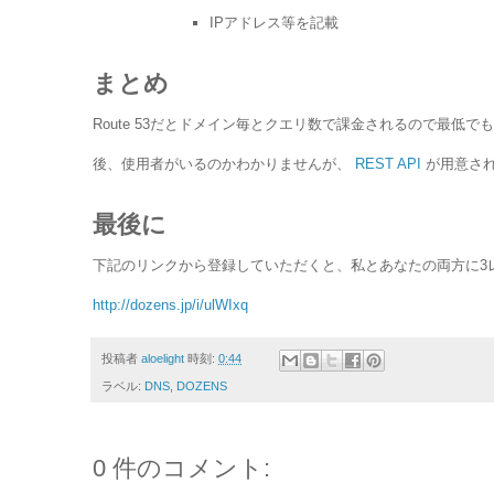
IPアドレス等を記載
まとめ
Route 53だとドメイン毎とクエリ数で課金されるので最低で
後、使用者がいるのかわかりませんが、
REST API
が用意さ
最後に
下記のリンクから登録していただくと、私とあなたの両方に3
http://dozens.jp/i/ulWIxq
投稿者
aloelight
時刻:
0:44
ラベル:
DNS
,
DOZENS
0 件のコメント: