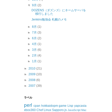
▼
9月
(2)
DOZENS（ダズンズ）にネームサーバを
移行しました
Jenkins勉強会 札幌のメモ
►
8月
(1)
►
7月
(3)
►
6月
(2)
►
4月
(1)
►
3月
(6)
►
2月
(4)
►
1月
(1)
►
2010
(21)
►
2009
(10)
►
2008
(6)
►
2007
(39)
ラベル
perl
cpan
hokkaidopm
game
Lisp
yapcasia
xbox360
Chef
Linux
Sapporo.js
JavaScript
Mac