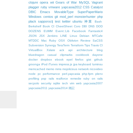
clojure
opera
wii
Gears of War
MySQL
Vagrant
plagger
ruby
vmware
yapcasia2012
CSS
Catalyst
DBIC
Emacs
MovableType
SuperPaperMario
Windows
centos
git
mod_perl
monsterhunter
php
plack
sapporoclj
test
twitter
ubuntu
神業
Bash
Berkshelf
Book
CI
CheetSheet
Coro
DBI
DNS
DOD
DOZENS
EUMM
Event::Lib
Facebook
Fantastic4
JSON
JSX
Jenkins
LINE
Linux Debian
MTCafe
MTDDC
Mac Ruby
OSX
Oblivion
Review
SaCSS
Subversion
Synergy
TeraTerm
Terraform
Tips
Travis CI
VirtualBox
Xslate
ack
api
architecture
blog
bluedragon
casual
clipmarks
cookbook
dayone
docker
dropbox
ebook
epel
firefox
gist
github
groonga
iPod
iTunes
impress.js
jpa
keyboard
luminsu
memcached
memo
mms
mojolicious
network
nicovideo
node
pc
performance
perl.yapcasia
php-fpm
plenv
profiling
psp
rails
realforce
remedie
ruby on rails
secpolo
security
sqlite
tech
vim
web
yapcasia2007
yapcasia2011
yapcasia2014
雑記