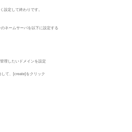
さく設定して終わりです。
ンのネームサーバを以下に設定する
クして管理したいドメインを設定
して、[create]をクリック