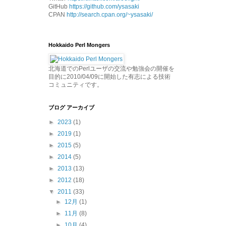
GitHub
https://github.com/ysasaki
CPAN
http://search.cpan.org/~ysasaki/
Hokkaido Perl Mongers
北海道でのPerlユーザの交流や勉強会の開催を
目的に2010/04/09に開始した有志による技術
コミュニティです。
ブログ アーカイブ
►
2023
(1)
►
2019
(1)
►
2015
(5)
►
2014
(5)
►
2013
(13)
►
2012
(18)
▼
2011
(33)
►
12月
(1)
►
11月
(8)
►
10月
(4)