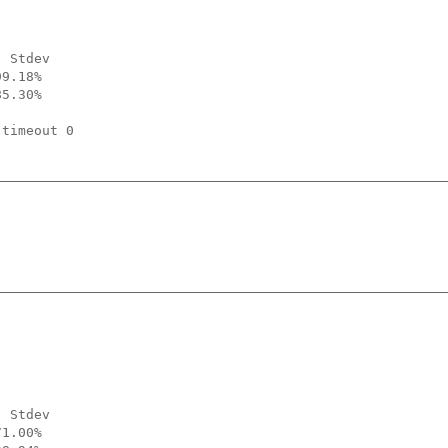
 Stdev

9.18%

5.30%

timeout 0

 Stdev

1.00%
