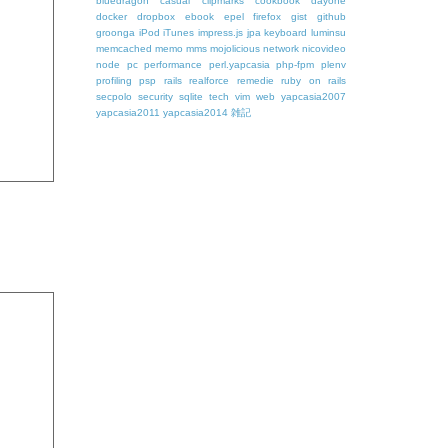
bluedragon
casual
clipmarks
cookbook
dayone
docker
dropbox
ebook
epel
firefox
gist
github
groonga
iPod
iTunes
impress.js
jpa
keyboard
luminsu
memcached
memo
mms
mojolicious
network
nicovideo
node
pc
performance
perl.yapcasia
php-fpm
plenv
profiling
psp
rails
realforce
remedie
ruby on rails
secpolo
security
sqlite
tech
vim
web
yapcasia2007
yapcasia2011
yapcasia2014
雑記