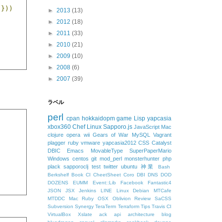
)}))
►
2013
(13)
►
2012
(18)
►
2011
(33)
►
2010
(21)
►
2009
(10)
►
2008
(6)
►
2007
(39)
ラベル
perl
cpan
hokkaidopm
game
Lisp
yapcasia
xbox360
Chef
Linux
Sapporo.js
JavaScript
Mac
clojure
opera
wii
Gears of War
MySQL
Vagrant
plagger
ruby
vmware
yapcasia2012
CSS
Catalyst
DBIC
Emacs
MovableType
SuperPaperMario
Windows
centos
git
mod_perl
monsterhunter
php
plack
sapporoclj
test
twitter
ubuntu
神業
Bash
Berkshelf
Book
CI
CheetSheet
Coro
DBI
DNS
DOD
DOZENS
EUMM
Event::Lib
Facebook
Fantastic4
JSON
JSX
Jenkins
LINE
Linux Debian
MTCafe
MTDDC
Mac Ruby
OSX
Oblivion
Review
SaCSS
Subversion
Synergy
TeraTerm
Terraform
Tips
Travis CI
VirtualBox
Xslate
ack
api
architecture
blog