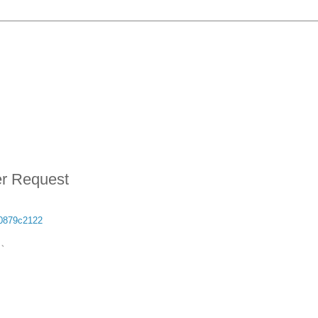
er Request
c0879c2122
ら、