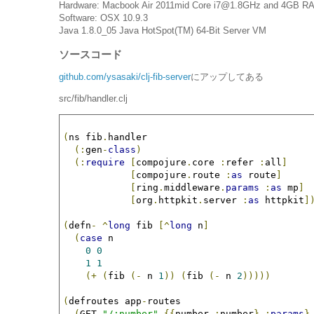
Hardware: Macbook Air 2011mid Core i7@1.8GHz and 4GB R
Software: OSX 10.9.3
Java 1.8.0_05 Java HotSpot(TM) 64-Bit Server VM
ソースコード
github.com/ysasaki/clj-fib-server
にアップしてある
src/fib/handler.clj
(
ns fib
.
handler

(:
gen
-
class
)
(:
require
[
compojure
.
core 
:
refer 
:
all
]
[
compojure
.
route 
:
as
 route
]
[
ring
.
middleware
.
params
:
as
 mp
]
[
org
.
httpkit
.
server 
:
as
 httpkit
]
(
defn
-
^
long
 fib 
[^
long
 n
]
(
case
 n

0
0
1
1
(+
(
fib 
(-
 n 
1
))
(
fib 
(-
 n 
2
)))))
(
defroutes app
-
routes

(
GET 
"/:number"
{{
number 
:
number
}
:
params
}