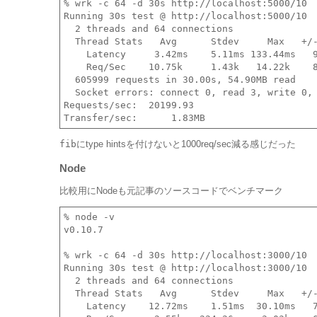
% wrk -c 64 -d 30s http://localhost:5000/10

Running 30s test @ http://localhost:5000/10

  2 threads and 64 connections

  Thread Stats   Avg      Stdev     Max   +/-
    Latency     3.42ms    5.11ms 133.44ms   9
    Req/Sec    10.75k     1.43k   14.22k    8
  605999 requests in 30.00s, 54.90MB read

  Socket errors: connect 0, read 3, write 0, 
Requests/sec:  20199.93

fib
にtype hintsを付けないと1000req/sec減る感じだった
Node
比較用にNodeも元記事のソースコードでベンチマーク
% node -v

v0.10.7

% wrk -c 64 -d 30s http://localhost:3000/10

Running 30s test @ http://localhost:3000/10

  2 threads and 64 connections

  Thread Stats   Avg      Stdev     Max   +/-
    Latency    12.72ms    1.51ms  30.10ms   7