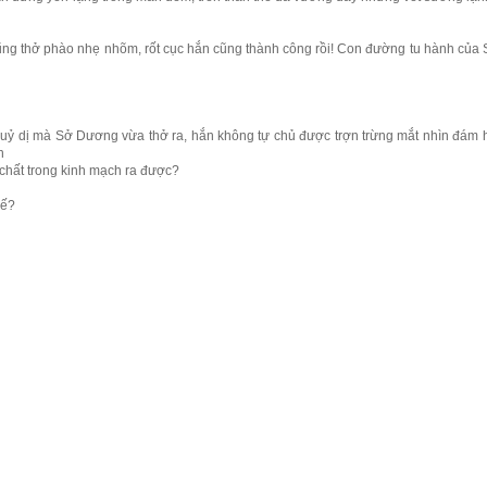
ũng thở phào nhẹ nhõm, rốt cục hắn cũng thành công rồi! Con đường tu hành củ
uỷ dị mà Sở Dương vừa thở ra, hắn không tự chủ được trợn trừng mắt nhìn đám 
h
 chất trong kinh mạch ra được?
hế?