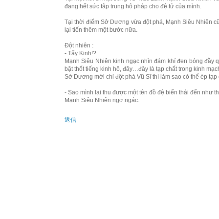
đang hết sức tập trung hộ pháp cho đệ tử của mình.
Tại thời điểm Sở Dương vừa đột phá, Mạnh Siêu Nhiên c
lại tiến thêm một bước nữa.
Đột nhiên :
- Tẩy Kinh!?
Mạnh Siêu Nhiên kinh ngạc nhìn đám khí đen bóng đầy q
bật thốt tiếng kinh hô, đây…đây là tạp chất trong kinh mạc
Sở Dương mới chỉ đột phá Vũ Sĩ thì làm sao có thể ép tạp
- Sao mình lại thu được một tên đồ đệ biến thái đến như t
Mạnh Siêu Nhiên ngơ ngác.
返信