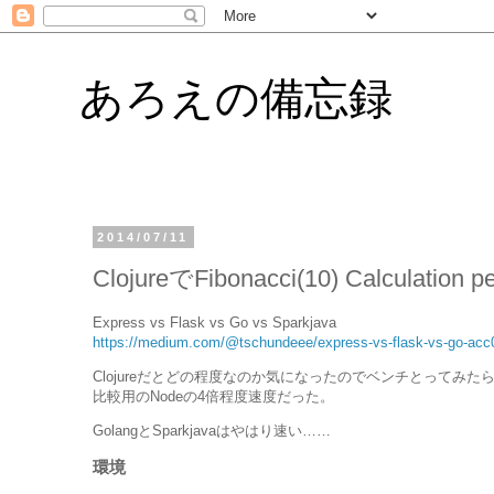
あろえの備忘録
2014/07/11
ClojureでFibonacci(10) Calculation p
Express vs Flask vs Go vs Sparkjava
https://medium.com/@tschundeee/express-vs-flask-vs-go-ac
Clojureだとどの程度なのか気になったのでベンチとってみた
比較用のNodeの4倍程度速度だった。
GolangとSparkjavaはやはり速い……
環境