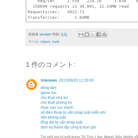
    Req/Sec     2.55k   224.26     3.03k    6
  150699 requests in 30.00s, 31.19MB read

Requests/sec:   5022.71

投稿者
aloelight
時刻:
0:51
ラベル:
clojure
,
node
1 件のコメント:
Unknown
2015/09/20 12:35:00
đồng tâm
game mu
cho thuê nhà trọ
cho thuê phòng trọ
nhac san cuc manh
số điện thoại tư vấn pháp luật miễn phí
văn phòng luật
tổng đài tư vấn pháp luật
dịch vụ thành lập công ty trọn gói
Tại một nơi bí mật trong Tử Trúc Lâm, Mạnh Siêu Nhiên v