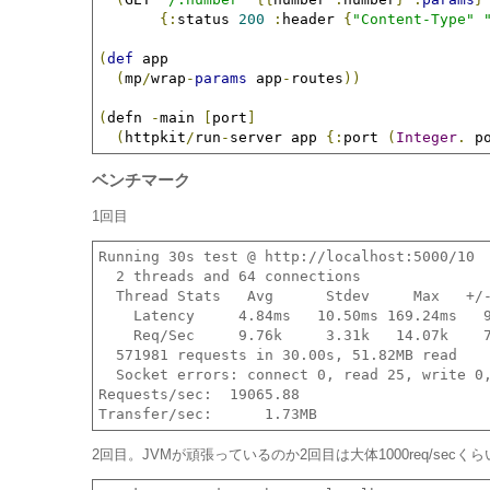
{:
status 
200
:
header 
{
"Content-Type"
(
def
 app

(
mp
/
wrap
-
params
 app
-
routes
))
(
defn 
-
main 
[
port
]
(
httpkit
/
run
-
server app 
{:
port 
(
Integer
.
 p
ベンチマーク
1回目
Running 30s test @ http://localhost:5000/10

  2 threads and 64 connections

  Thread Stats   Avg      Stdev     Max   +/-
    Latency     4.84ms   10.50ms 169.24ms   9
    Req/Sec     9.76k     3.31k   14.07k    7
  571981 requests in 30.00s, 51.82MB read

  Socket errors: connect 0, read 25, write 0,
Requests/sec:  19065.88

2回目。JVMが頑張っているのか2回目は大体1000req/secく