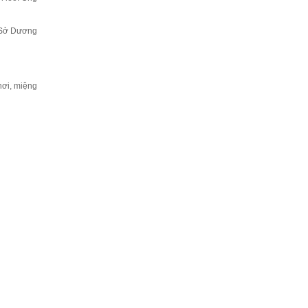
a Sở Dương
hơi, miệng