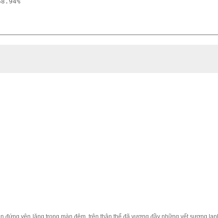
8.94%

ẫn đứng yên lặng trong màn đêm, trên thân thể đã vương đầy những vết sương lạn