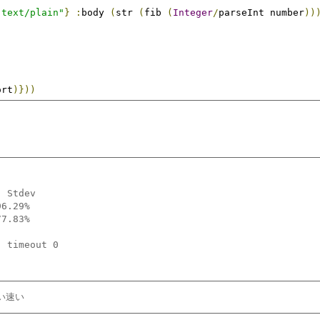
"text/plain"
}
:
body 
(
str 
(
fib 
(
Integer
/
parseInt number
))
ort
)}))
 Stdev

6.29%

7.83%

 timeout 0

らい速い