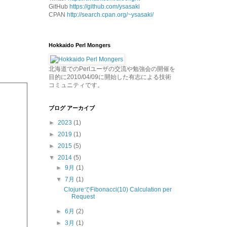
GitHub
https://github.com/ysasaki
CPAN
http://search.cpan.org/~ysasaki/
Hokkaido Perl Mongers
北海道でのPerlユーザの交流や勉強会の開催を
目的に2010/04/09に開始した有志による技術
コミュニティです。
ブログ アーカイブ
►
2023
(1)
►
2019
(1)
►
2015
(5)
▼
2014
(5)
►
9月
(1)
▼
7月
(1)
ClojureでFibonacci(10) Calculation per
Request
►
6月
(2)
►
3月
(1)