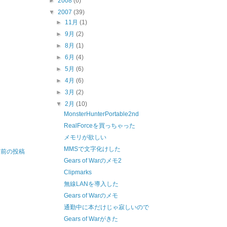
►
2008
(6)
▼
2007
(39)
►
11月
(1)
►
9月
(2)
►
8月
(1)
►
6月
(4)
►
5月
(6)
►
4月
(6)
►
3月
(2)
▼
2月
(10)
MonsterHunterPortable2nd
RealForceを買っちゃった
メモリが欲しい
MMSで文字化けした
前の投稿
Gears of Warのメモ2
Clipmarks
無線LANを導入した
Gears of Warのメモ
通勤中に本だけじゃ寂しいので
Gears of Warがきた