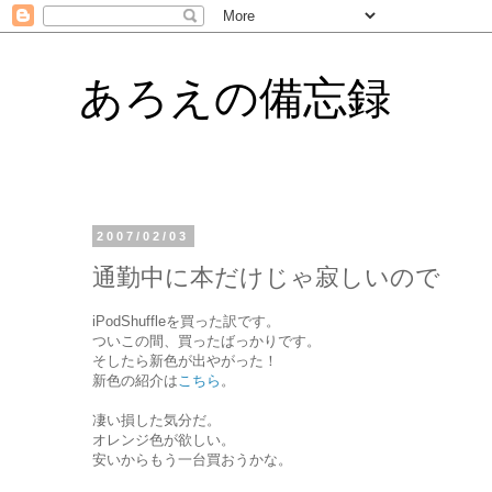
あろえの備忘録
2007/02/03
通勤中に本だけじゃ寂しいので
iPodShuffleを買った訳です。
ついこの間、買ったばっかりです。
そしたら新色が出やがった！
新色の紹介は
こちら
。
凄い損した気分だ。
オレンジ色が欲しい。
安いからもう一台買おうかな。