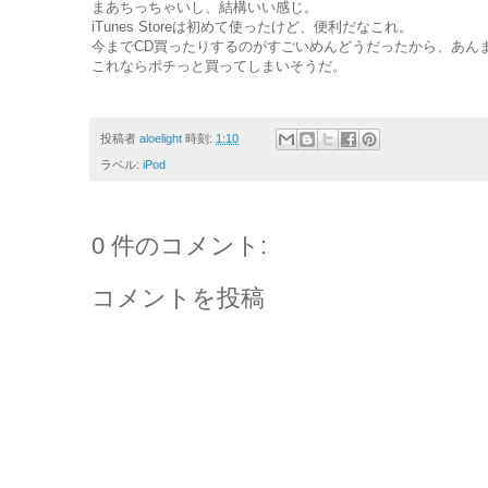
まあちっちゃいし、結構いい感じ。
iTunes Storeは初めて使ったけど、便利だなこれ。
今までCD買ったりするのがすごいめんどうだったから、あん
これならポチっと買ってしまいそうだ。
投稿者
aloelight
時刻:
1:10
ラベル:
iPod
0 件のコメント:
コメントを投稿