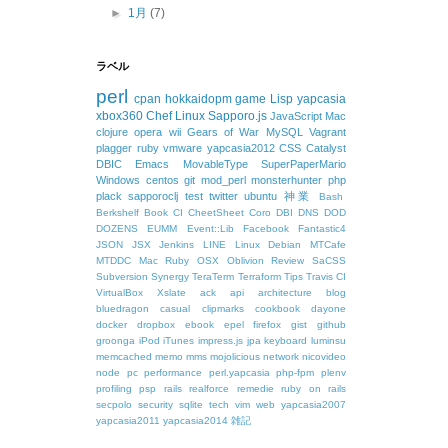
►
1月
(7)
ラベル
perl
cpan
hokkaidopm
game
Lisp
yapcasia
xbox360
Chef
Linux
Sapporo.js
JavaScript
Mac
clojure
opera
wii
Gears of War
MySQL
Vagrant
plagger
ruby
vmware
yapcasia2012
CSS
Catalyst
DBIC
Emacs
MovableType
SuperPaperMario
Windows
centos
git
mod_perl
monsterhunter
php
plack
sapporoclj
test
twitter
ubuntu
神業
Bash
Berkshelf
Book
CI
CheetSheet
Coro
DBI
DNS
DOD
DOZENS
EUMM
Event::Lib
Facebook
Fantastic4
JSON
JSX
Jenkins
LINE
Linux Debian
MTCafe
MTDDC
Mac Ruby
OSX
Oblivion
Review
SaCSS
Subversion
Synergy
TeraTerm
Terraform
Tips
Travis CI
VirtualBox
Xslate
ack
api
architecture
blog
bluedragon
casual
clipmarks
cookbook
dayone
docker
dropbox
ebook
epel
firefox
gist
github
groonga
iPod
iTunes
impress.js
jpa
keyboard
luminsu
memcached
memo
mms
mojolicious
network
nicovideo
node
pc
performance
perl.yapcasia
php-fpm
plenv
profiling
psp
rails
realforce
remedie
ruby on rails
secpolo
security
sqlite
tech
vim
web
yapcasia2007
yapcasia2011
yapcasia2014
雑記