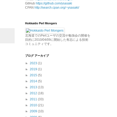
GitHub
https://github.com/ysasaki
CPAN
http://search.cpan.org/~ysasaki/
Hokkaido Perl Mongers
北海道でのPerlユーザの交流や勉強会の開催を
目的に2010/04/09に開始した有志による技術
コミュニティです。
ブログ アーカイブ
►
2023
(1)
►
2019
(1)
►
2015
(5)
►
2014
(5)
►
2013
(13)
►
2012
(18)
►
2011
(33)
►
2010
(21)
►
2009
(10)