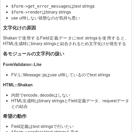
はtext strings
$form->get_error_messages
はbinary strings
$form->render
use utf8しない状態なのが気持ち悪い
文字化けの原因
Shakanで使用するField定義データにtext stringsを使用すると、
HTML生成時にbinary stringsと結合されるため文字化けが発生する
各モジュールの文字列の扱い
FormValidator::Lite
FV::L::Message::jaはuse utf8しているのでtext strings
HTML::Shakan
内部でencode, decodeはしない
HTML生成時はbinary stringsとField定義データ、requestデータ
との結合
希望の動作
Field定義はtext stringsで行いたい
はtext stringsを返す