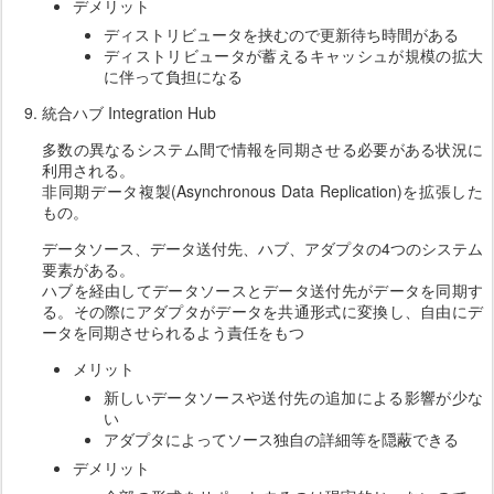
デメリット
ディストリビュータを挟むので更新待ち時間がある
ディストリビュータが蓄えるキャッシュが規模の拡大
に伴って負担になる
統合ハブ Integration Hub
多数の異なるシステム間で情報を同期させる必要がある状況に
利用される。
非同期データ複製(Asynchronous Data Replication)を拡張した
もの。
データソース、データ送付先、ハブ、アダプタの4つのシステム
要素がある。
ハブを経由してデータソースとデータ送付先がデータを同期す
る。その際にアダプタがデータを共通形式に変換し、自由にデ
ータを同期させられるよう責任をもつ
メリット
新しいデータソースや送付先の追加による影響が少な
い
アダプタによってソース独自の詳細等を隠蔽できる
デメリット