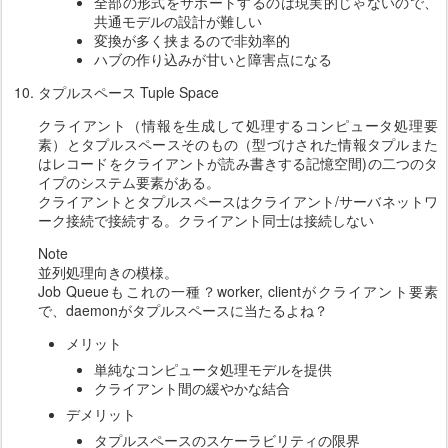
全部の形式をサポートするのは現実的じゃないので、
共通モデルの設計が難しい
変換が多く挟まるので非効率的
ハブの作り込みが甘いと障害点になる
タプルスペース Tuple Space
クライアント（情報を生成して処理するコンピュータ処理要
素）とタプルスペースそのもの（型づけされた情報タプルまた
はレコードをクライアントが読み書きする記憶空間)の二つのタ
イプのシステム要素がある。
クライアントとタプルスペースはクライアント/サーバネットワ
ーク接続で接続する。クライアント同士は接続しない
Note
並列処理向きの模様。
Job Queueもこれの一種？worker, clientがクライアント要素
で、daemonがタプルスペースに当たるよね？
メリット
単純なコンピュータ処理モデルを提供
クライアント間の緩やかな結合
デメリット
タプルスペースのスケーラビリティの限界