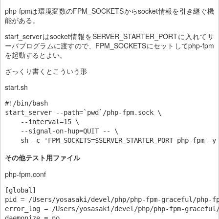
php-fpmは環境変数のFPM_SOCKETSからsocket情報を引き継ぐ機
能がある。
start_serverはsocket情報をSERVER_STARTER_PORTに入れてサ
ーバプログラムに渡すので、FPM_SOCKETSにセットしてphp-fpm
を起動するとよい。
ざっくり書くとこういう形
start.sh
#!/bin/bash

start_server --path=`pwd`/php-fpm.sock \

    --interval=15 \

    --signal-on-hup=QUIT -- \

その他テスト用ファイル
php-fpm.conf
[global]

pid = /Users/yosasaki/devel/php/php-fpm-graceful/php-fp
error_log = /Users/yosasaki/devel/php/php-fpm-graceful/
daemonize = no
