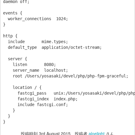
daemon off;

events {

  worker_connections  1024;

}

http {

  include       mime.types;

  default_type  application/octet-stream;

  server {

    listen       8080;

    server_name  localhost;

    root /Users/yosasaki/devel/php/php-fpm-graceful;

    location / {

      fastcgi_pass   unix:/Users/yosasaki/devel/php/php
      fastcgi_index  index.php;

      include fastcgi.conf;

    }

  }

投稿時刻
3rd August 2015
、投稿者
aloelight
さん