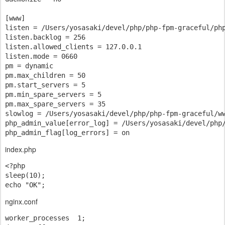
[www]

listen = /Users/yosasaki/devel/php/php-fpm-graceful/php
listen.backlog = 256

listen.allowed_clients = 127.0.0.1

listen.mode = 0660

pm = dynamic

pm.max_children = 50

pm.start_servers = 5

pm.min_spare_servers = 5

pm.max_spare_servers = 35

slowlog = /Users/yosasaki/devel/php/php-fpm-graceful/ww
php_admin_value[error_log] = /Users/yosasaki/devel/php/
index.php
<?php

sleep(10);

nginx.conf
worker_processes  1;
